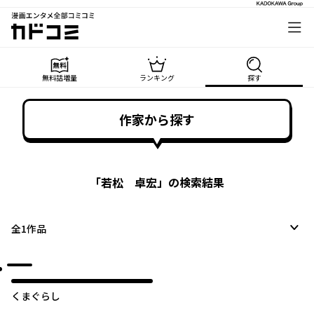
漫画エンタメ全部コミコミ
カドコミ
無料話増量
ランキング
探す
作家から探す
「
若松 卓宏
」の検索結果
全
1
作品
くまぐらし