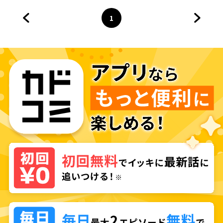
1
前のページへ
ページ
へ
次のペ