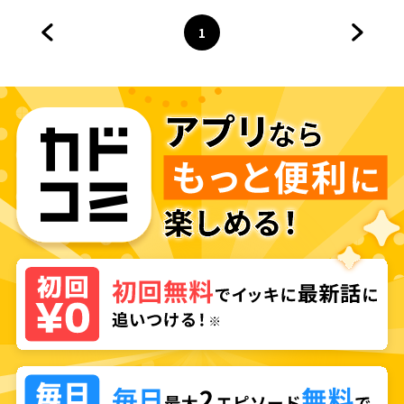
1
前のページへ
ページ
へ
次のペ