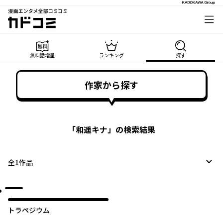
漫画エンタメ全部コミコミ
カドコミ
無料話増量
ランキング
探す
作家から探す
「
和遥キナ
」の検索結果
全
1
作品
トラペジウム