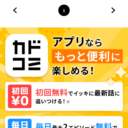
1
前のページへ
ページ
へ
次のペ