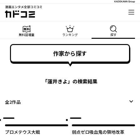
漫画エンタメ全部コミコミ
カドコミ
無料話増量
ランキング
探す
作家から探す
「
蓮井きよ
」の検索結果
全
2
作品
プロメテウス大戦
弱点ゼロ吸血鬼の領地改革