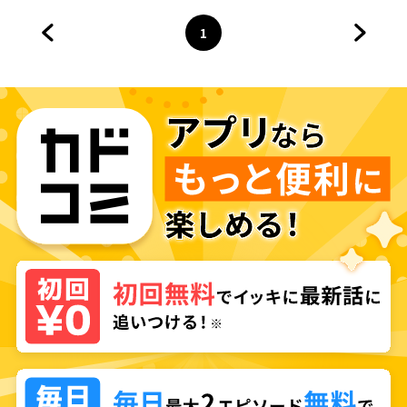
1
前のページへ
ページ
へ
次のペ