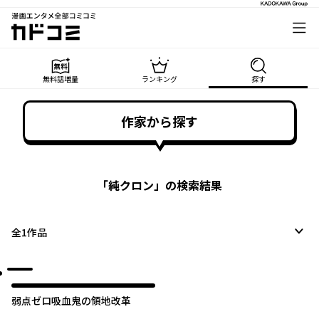
漫画エンタメ全部コミコミ
カドコミ
無料話増量
ランキング
探す
作家から探す
「
純クロン
」の検索結果
全
1
作品
弱点ゼロ吸血鬼の領地改革