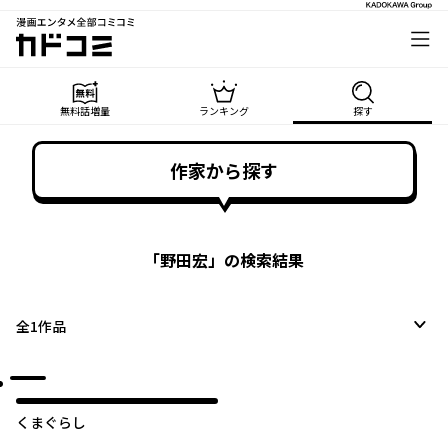
漫画エンタメ全部コミコミ
カドコミ
無料話増量
ランキング
探す
作家から探す
「
野田宏
」の検索結果
全
1
作品
くまぐらし