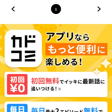
1
前のページへ
ページ
へ
次のペ