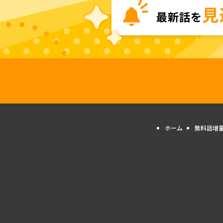
ホーム
無料話増