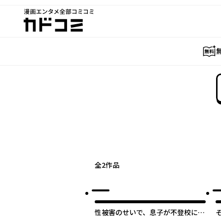
漫画エンタメ全部コミコミ
カドコミ
全
2
作品
性被害のせいで、息子が不登校にな