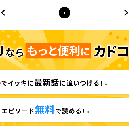
児のワンオペ中に、夫が520人と不
倫してました
1
前のページへ
ページ
へ