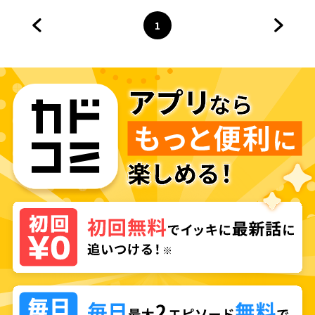
1
前のページへ
ページ
へ
次のペ