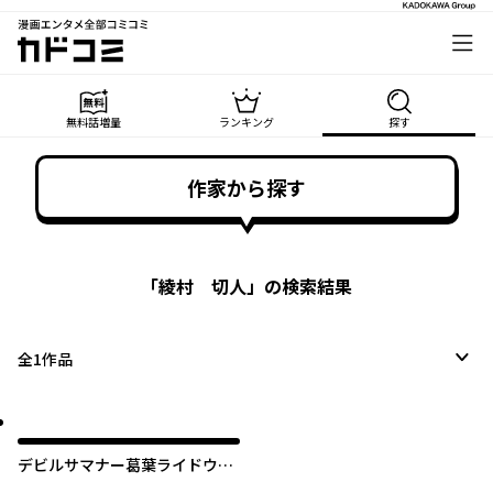
漫画エンタメ全部コミコミ
カドコミ
無料話増量
ランキング
探す
作家から探す
「
綾村 切人
」の検索結果
全
1
作品
デビルサマナー葛葉ライドウ対
コドクノマレビト