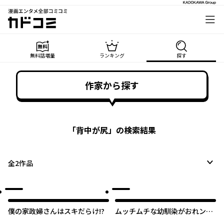
漫画エンタメ全部コミコミ
カドコミ
無料話増量
ランキング
探す
作家から探す
「
背中が尻
」の検索結果
全
2
作品
僕の家政婦さんはスキだらけ!?
ムッチムチな幼馴染がおれンチ
に筋トレしに来た