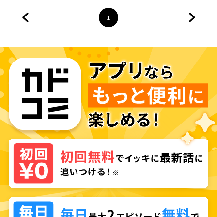
1
前のページへ
ページ
へ
次のペ