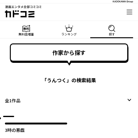
漫画エンタメ全部コミコミ
カドコミ
無料話増量
ランキング
探す
作家から探す
「
うんつく
」の検索結果
全
1
作品
3時の悪戯