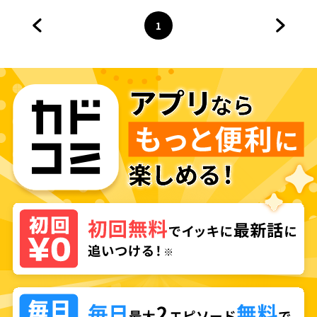
ぜか溺愛されはじめました？～
1
前のページへ
ページ
へ
次のペ