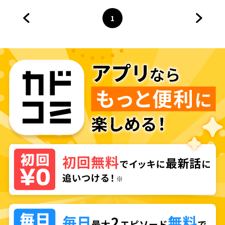
1
前のページへ
ページ
へ
次のペ