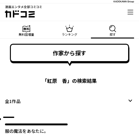
漫画エンタメ全部コミコミ
カドコミ
無料話増量
ランキング
探す
作家から探す
「
紅原 香
」の検索結果
全
1
作品
服の魔法をあなたに。