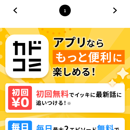
1
前のページへ
ページ
へ
次のペ