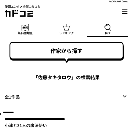
漫画エンタメ全部コミコミ
カドコミ
無料話増量
ランキング
探す
作家から探す
「
佐藤タキタロウ
」の検索結果
全
1
作品
小津と31人の魔法使い