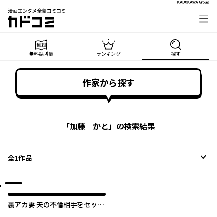
漫画エンタメ全部コミコミ
カドコミ
無料話増量
ランキング
探す
作家から探す
「
加藤 かと
」の検索結果
全
1
作品
裏アカ妻 夫の不倫相手をセッテ
ィングしたのは私です