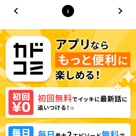
1
前のページへ
ページ
へ
次のペ