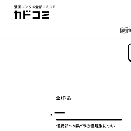
漫画エンタメ全部コミコミ
カドコミ
全
1
作品
オリジナル
怪異部～M県Y市の怪現象について