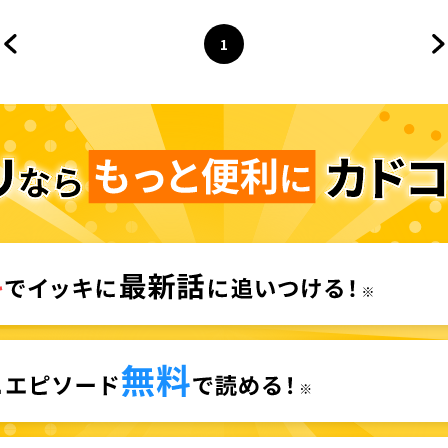
1
前のページへ
ページ
へ