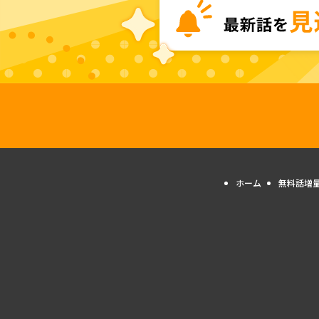
ホーム
無料話増