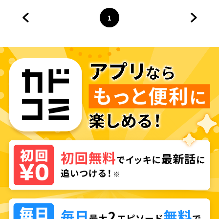
1
前のページへ
ページ
へ
次のペ