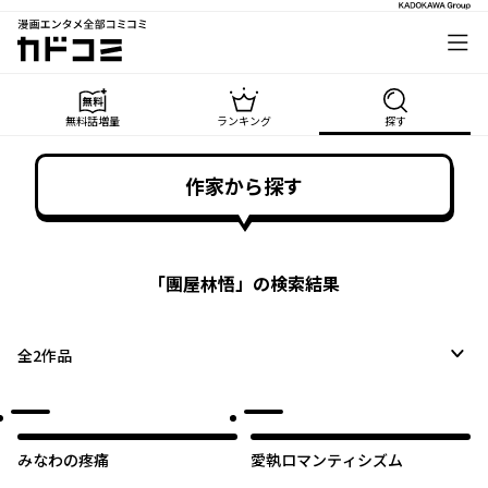
漫画エンタメ全部コミコミ
カドコミ
無料話増量
ランキング
探す
作家から探す
「
團屋林悟
」の検索結果
全
2
作品
みなわの疼痛
愛執ロマンティシズム