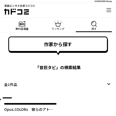
漫画エンタメ全部コミコミ
カドコミ
無料話増量
ランキング
探す
作家から探す
「
音煎タビ
」の検索結果
全
1
作品
Opus.COLORs 彼らのアトリ
エおやつ