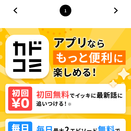
1
前のページへ
ページ
へ
次のペ