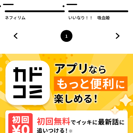
しまった。
ネフィリム
いいなり！！ 吸血姫
1
前のページへ
ページ
へ
次のペ