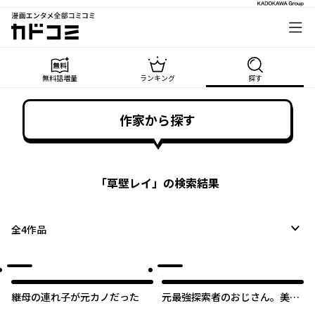
漫画エンタメ全部コミコミ
カドコミ
無料話増量
ランキング
探す
作家から探す
「
草壁レイ
」の検索結果
全
4
作品
継母の連れ子が元カノだった
元最強探索者のおじさん。美少
女配信者を助けて大バズりして