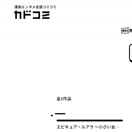
漫画エンタメ全部コミコミ
カドコミ
全
1
作品
エピキュア・ルアラ ～小さい女優