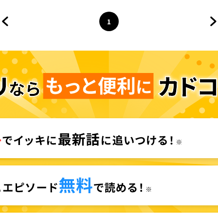
1
前のページへ
ページ
へ