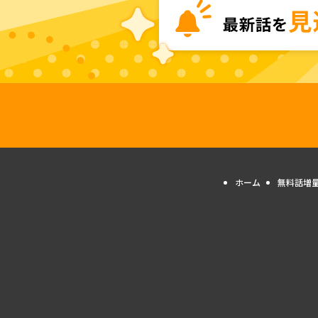
ホーム
無料話増