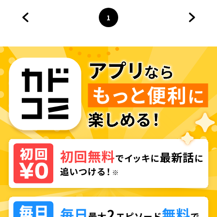
1
前のページへ
ページ
へ
次のペ