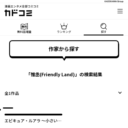
漫画エンタメ全部コミコミ
カドコミ
無料話増量
ランキング
探す
作家から探す
「
惟丞(Friendly Land)
」の検索結果
全
1
作品
エピキュア・ルアラ ～小さい女
優の探偵レシピ～