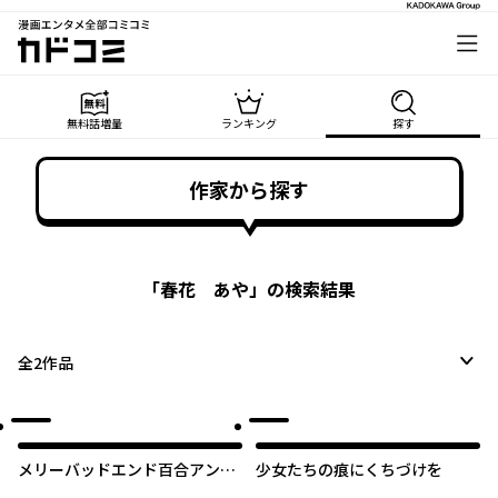
漫画エンタメ全部コミコミ
カドコミ
無料話増量
ランキング
探す
作家から探す
「
春花 あや
」の検索結果
全
2
作品
オリジナル
メリーバッドエンド百合アンソ
少女たちの痕にくちづけを
ロジー