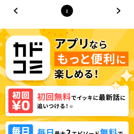
1
前のページへ
ページ
へ
次のペ