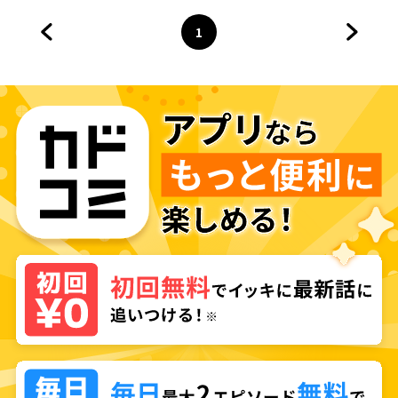
1
前のページへ
ページ
へ
次のペ