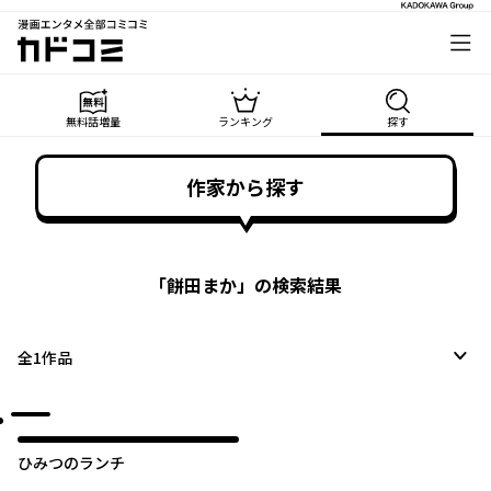
漫画エンタメ全部コミコミ
カドコミ
無料話増量
ランキング
探す
作家から探す
「
餅田まか
」の検索結果
全
1
作品
ひみつのランチ