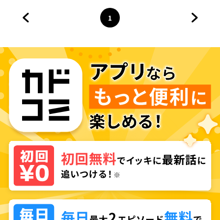
1
前のページへ
ページ
へ
次のペ