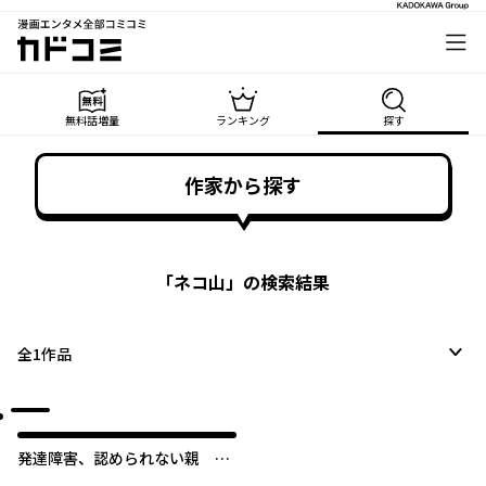
漫画エンタメ全部コミコミ
カドコミ
無料話増量
ランキング
探す
作家から探す
「
ネコ山
」の検索結果
全
1
作品
発達障害、認められない親 わ
が子の正解がわからない