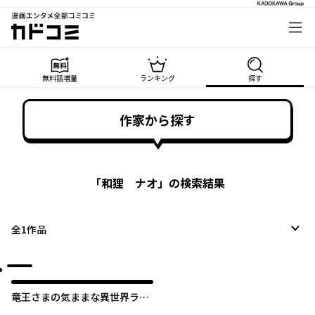
漫画エンタメ全部コミコミ
カドコミ
無料話増量
ランキング
探す
作家から探す
「
和狸 ナオ
」の検索結果
全
1
作品
竜王さまの気ままな異世界ライ
フ