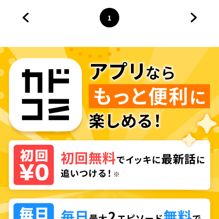
1
前のページへ
ページ
へ
次のペ