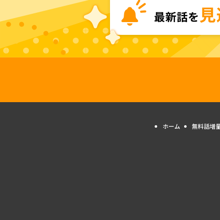
ホーム
無料話増