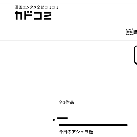
漫画エンタメ全部コミコミ
カドコミ
全
1
作品
今日のアシュラ飯