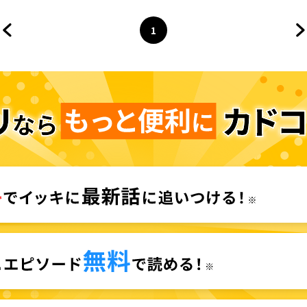
1
前のページへ
ページ
へ