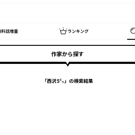
無料話増量
ランキング
作家から探す
「
西沢5㍉
」の検索結果