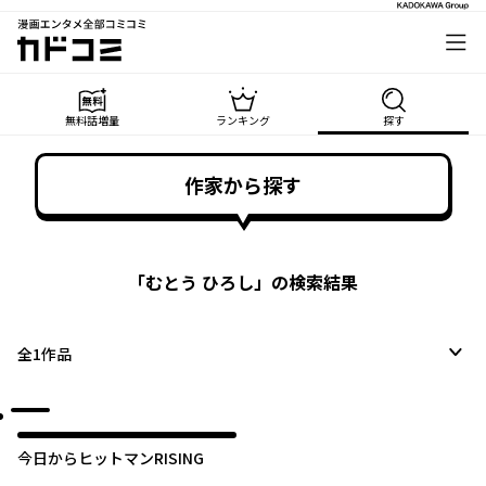
漫画エンタメ全部コミコミ
カドコミ
無料話増量
ランキング
探す
作家から探す
「
むとう ひろし
」の検索結果
全
1
作品
今日からヒットマンRISING