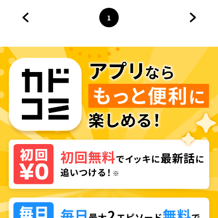
1
前のページへ
ページ
へ
次のペ