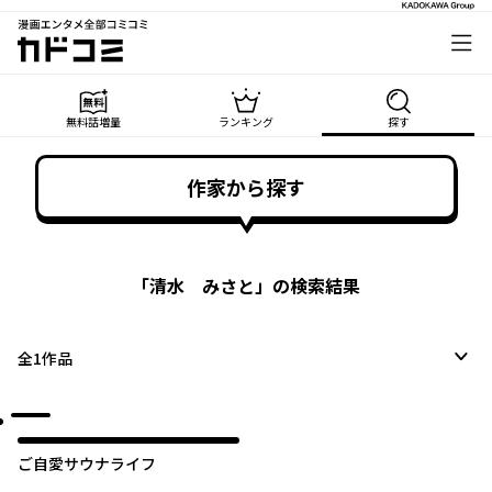
漫画エンタメ全部コミコミ
カドコミ
無料話増量
ランキング
探す
作家から探す
「
清水 みさと
」の検索結果
全
1
作品
ご自愛サウナライフ