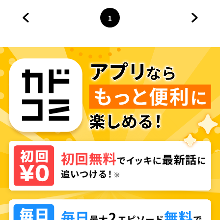
1
前のページへ
ページ
へ
次のペ