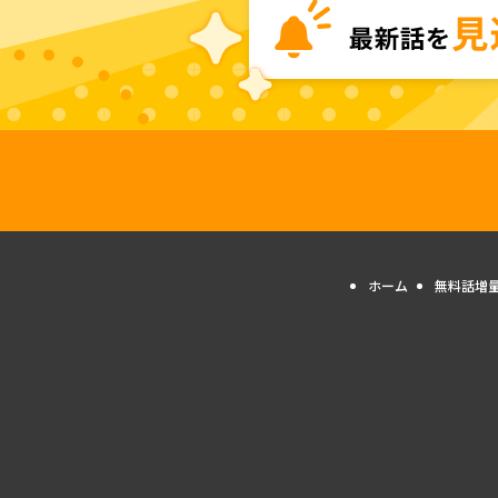
ホーム
無料話増