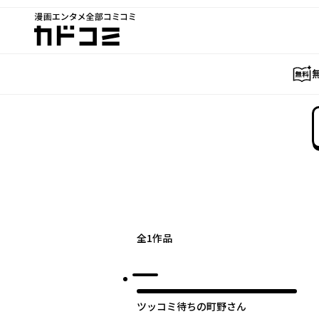
漫画エンタメ全部コミコミ
カドコミ
全
1
作品
ツッコミ待ちの町野さん