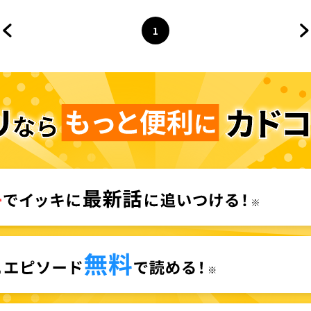
1
前のページへ
ページ
へ