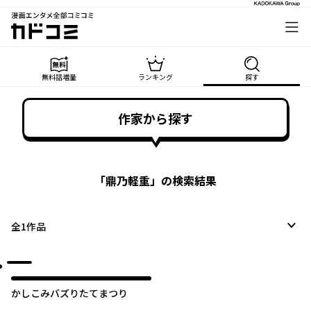
漫画エンタメ全部コミコミ
カドコミ
無料話増量
ランキング
探す
作家から探す
「
鼎乃軽重
」の検索結果
全
1
作品
かしこみバズりたてまつり