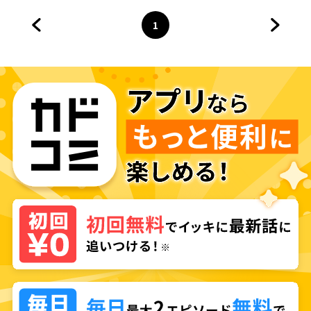
1
前のページへ
ページ
へ
次のペ