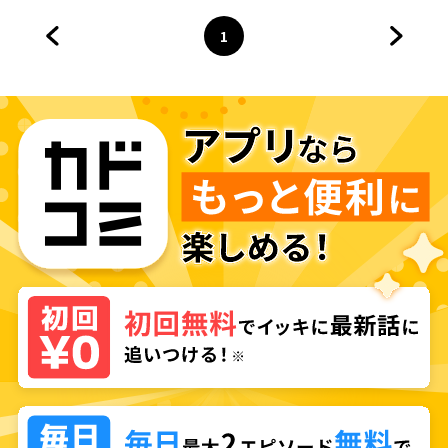
ダーになりました
1
前のページへ
ページ
へ
次のペ