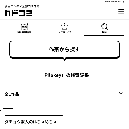
漫画エンタメ全部コミコミ
カドコミ
無料話増量
ランキング
探す
作家から探す
「
Pilokey
」の検索結果
全
1
作品
ダチョウ獣人のはちゃめちゃ無
双 アホかわいい最強種族のリー