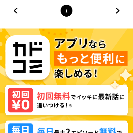
1
前のページへ
ページ
へ
次のペ