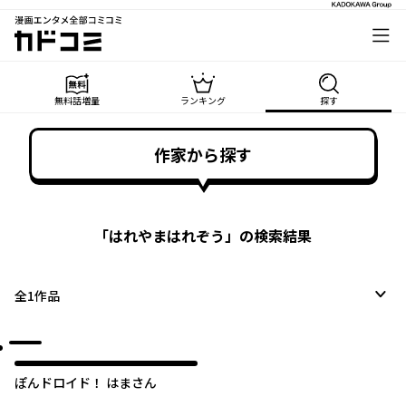
漫画エンタメ全部コミコミ
カドコミ
無料話増量
ランキング
探す
作家から探す
「
はれやまはれぞう
」の検索結果
全
1
作品
ぽんドロイド！ はまさん