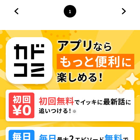
1
前のページへ
ページ
へ
次のペ