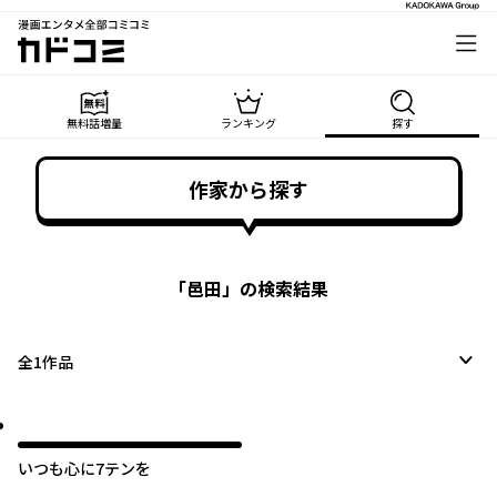
漫画エンタメ全部コミコミ
カドコミ
無料話増量
ランキング
探す
作家から探す
「
邑田
」の検索結果
全
1
作品
いつも心に7テンを