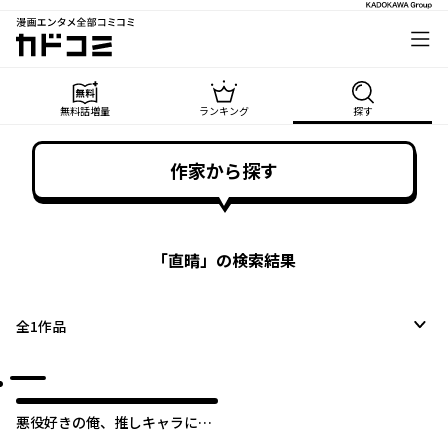
漫画エンタメ全部コミコミ
カドコミ
無料話増量
ランキング
探す
作家から探す
「
直晴
」の検索結果
全
1
作品
悪役好きの俺、推しキャラに転
生 ～ゲーム序盤に主人公に殺