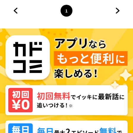
される推しに転生したので、俺
だけ知ってるゲーム知識で破滅
1
フラグを潰してたら悪役達の帝
前のページへ
ページ
へ
次のペ
王になってた件～