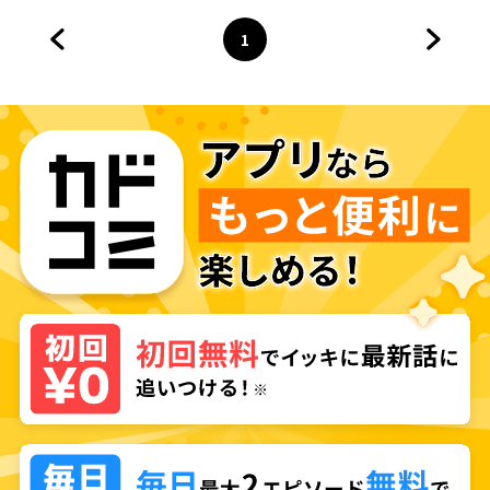
1
前のページへ
ページ
へ
次のペ