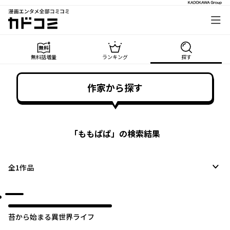
漫画エンタメ全部コミコミ
カドコミ
無料話増量
ランキング
探す
作家から探す
「
ももぱぱ
」の検索結果
全
1
作品
オリジナル
苔から始まる異世界ライフ