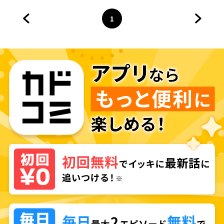
1
前のページへ
ページ
へ
次のペ