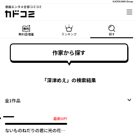
漫画エンタメ全部コミコミ
カドコミ
無料話増量
ランキング
探す
作家から探す
「
深津めえ
」の検索結果
全
1
作品
最新UP!
最新UP!
ないものねだりの君に光の花束
を