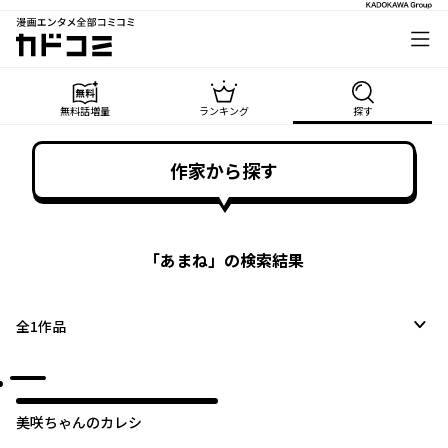
漫画エンタメ全部コミコミ
カドコミ
無料話増量
ランキング
探す
作家から探す
「
あまね
」の検索結果
全
1
作品
美咲ちゃんのカレシ