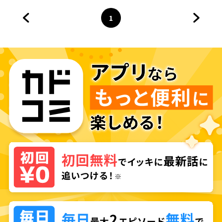
1
前のページへ
ページ
へ
次のペ