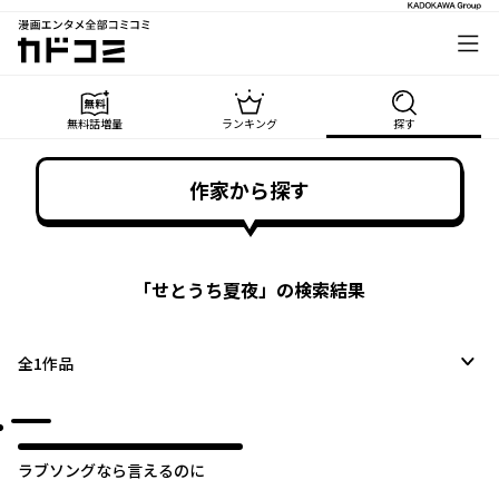
漫画エンタメ全部コミコミ
カドコミ
無料話増量
ランキング
探す
作家から探す
「
せとうち夏夜
」の検索結果
全
1
作品
ラブソングなら言えるのに