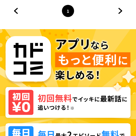
1
前のページへ
ページ
へ
次のペ