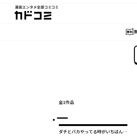
漫画エンタメ全部コミコミ
カドコミ
全
1
作品
ダチとバカやってる時がいちばん楽