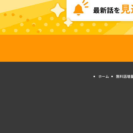
ホーム
無料話増