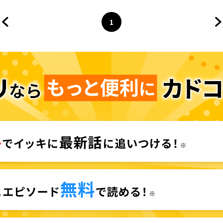
1
前のページへ
ページ
へ