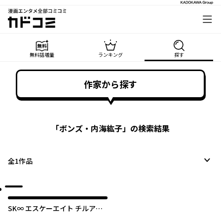
漫画エンタメ全部コミコミ
カドコミ
無料話増量
ランキング
探す
作家から探す
「
ボンズ・内海紘子
」の検索結果
全
1
作品
SK∞ エスケーエイト チルアウ
ト！