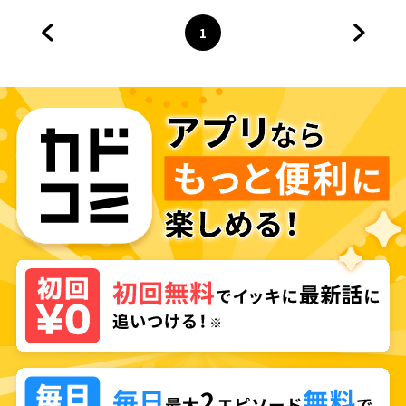
1
前のページへ
ページ
へ
次のペ