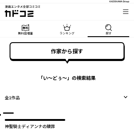
漫画エンタメ全部コミコミ
カドコミ
無料話増量
ランキング
探す
作家から探す
「
い〜どぅ〜
」の検索結果
全
1
作品
神聖騎士ディアンナの贖罪