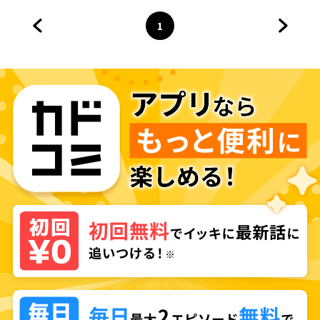
1
前のページへ
ページ
へ
次のペ