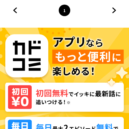
1
前のページへ
ページ
へ
次のペ