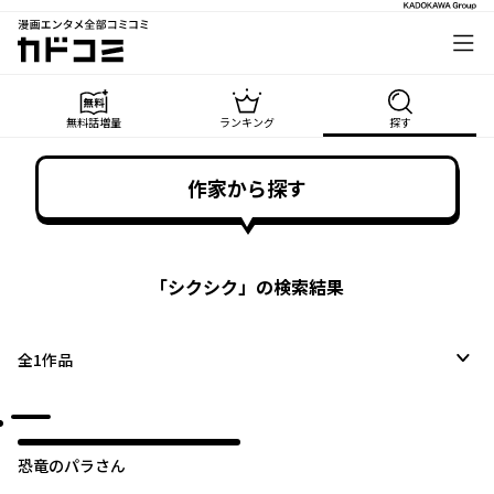
漫画エンタメ全部コミコミ
カドコミ
無料話増量
ランキング
探す
作家から探す
「
シクシク
」の検索結果
全
1
作品
恐竜のパラさん