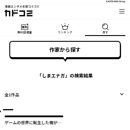
漫画エンタメ全部コミコミ
カドコミ
無料話増量
ランキング
探す
作家から探す
「
しまエナガ
」の検索結果
全
1
作品
ゲームの世界に転生した俺が
○○になるまで