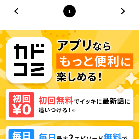
1
前のページへ
ページ
へ
次のペ