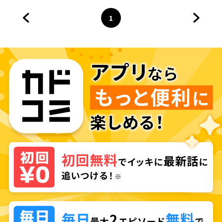
1
前のページへ
ページ
へ
次のペ