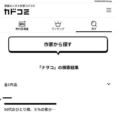
漫画エンタメ全部コミコミ
カドコミ
無料話増量
ランキング
探す
作家から探す
「
ナヲコ
」の検索結果
全
1
作品
50代おひとり様、５％の希少乳
がんになりました