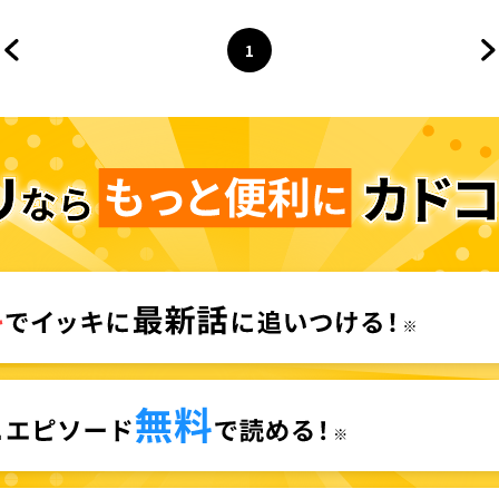
1
前のページへ
ページ
へ