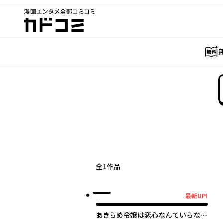
漫画エンタメ全部コミコミ
カドコミ
全
1
作品
最新UP!
最新UP!
あきらめ令嬢は恋心なんていらな