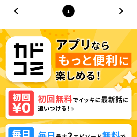
1
前のページへ
ページ
へ
次のペ