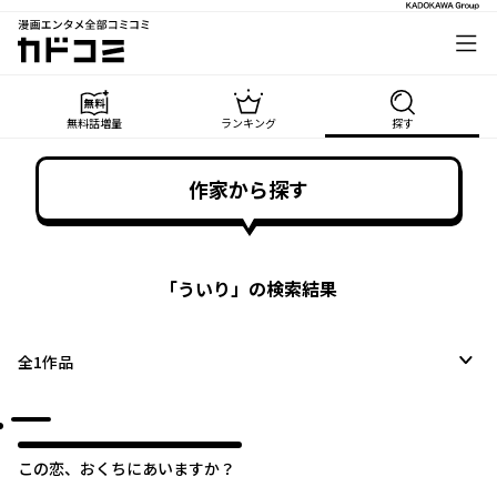
漫画エンタメ全部コミコミ
カドコミ
無料話増量
ランキング
探す
作家から探す
「
ういり
」の検索結果
全
1
作品
この恋、おくちにあいますか？