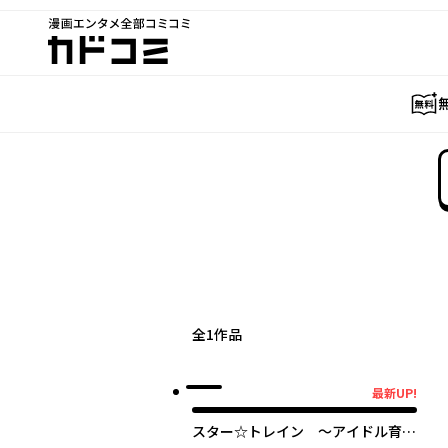
漫画エンタメ全部コミコミ
カドコミ
全
1
作品
最新UP!
最新UP!
スター☆トレイン ～アイドル育成