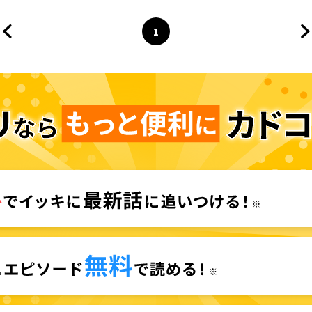
1
前のページへ
ページ
へ