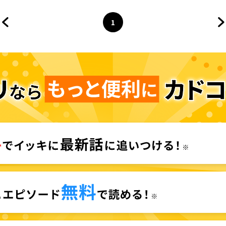
1
前のページへ
ページ
へ