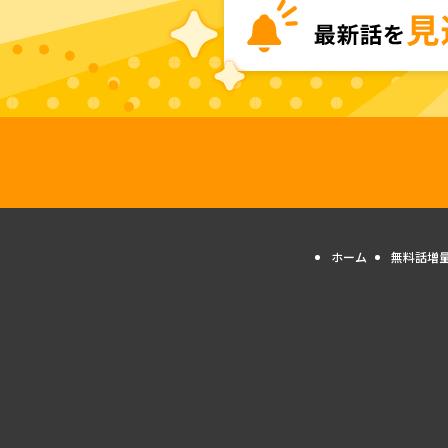
ホーム
無料話増