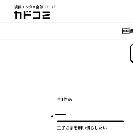
漫画エンタメ全部コミコミ
カドコミ
全
1
作品
王子さまを飼い慣らしたい