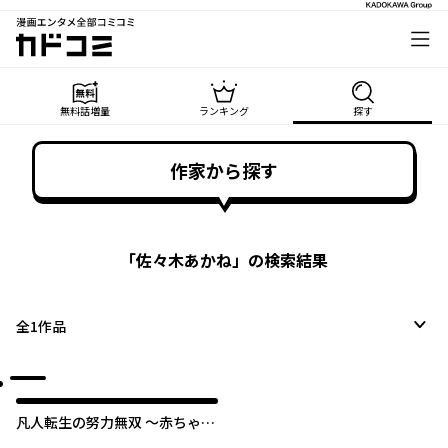
漫画エンタメ全部コミコミ
カドコミ
無料話増量
ランキング
探す
作家から探す
「
佐々木あかね
」の検索結果
全
1
作品
凡人転生の努力無双 ～赤ちゃん
の頃から努力してたらいつのま