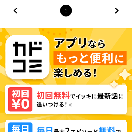
にか日本の未来を背負ってまし
た～
1
前のページへ
ページ
へ
次のペ