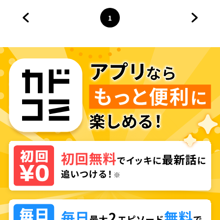
1
前のページへ
ページ
へ
次のペ