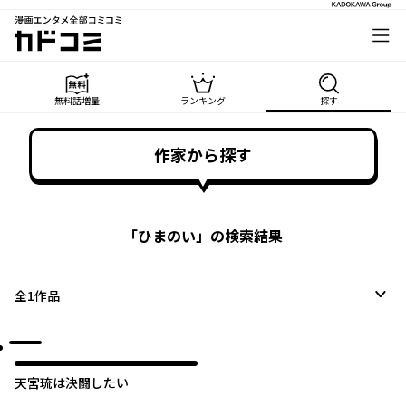
漫画エンタメ全部コミコミ
カドコミ
無料話増量
ランキング
探す
作家から探す
「
ひまのい
」の検索結果
全
1
作品
天宮琉は決闘したい