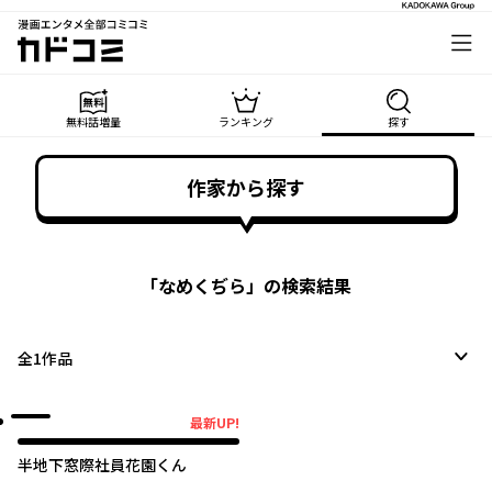
漫画エンタメ全部コミコミ
カドコミ
無料話増量
ランキング
探す
作家から探す
「
なめくぢら
」の検索結果
全
1
作品
最新UP!
最新UP!
半地下窓際社員花園くん