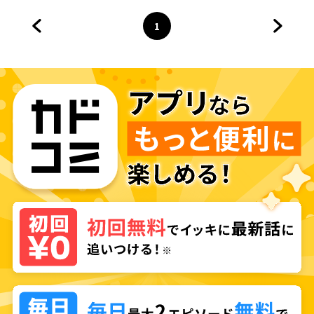
1
前のページへ
ページ
へ
次のペ