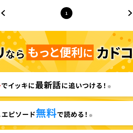
1
前のページへ
ページ
へ