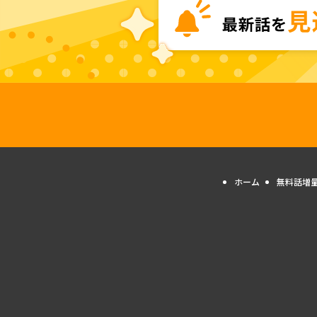
ホーム
無料話増