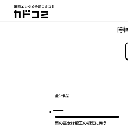
漫画エンタメ全部コミコミ
カドコミ
全
1
作品
雨の巫女は龍王の初恋に舞う